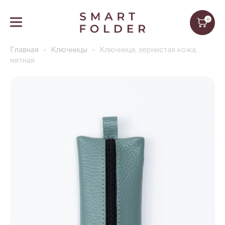
0
Главная
-
Ключницы
-
Ключница, зернистая кожа,
мятная