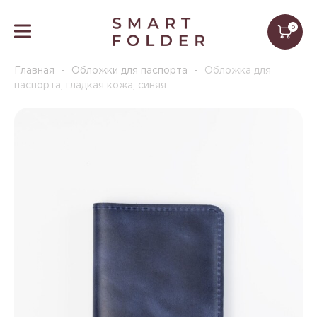
0
Главная
-
Обложки для паспорта
-
Обложка для
паспорта, гладкая кожа, синяя