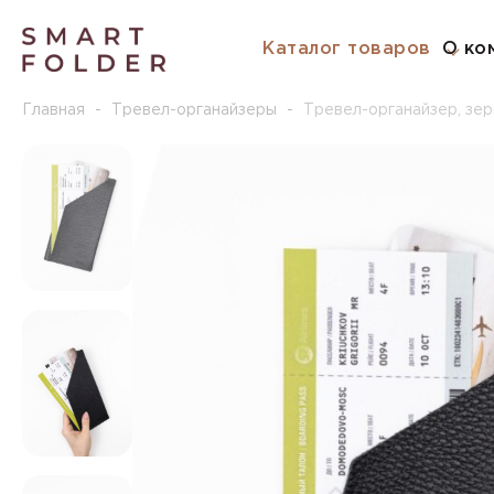
Каталог товаров
О ко
Главная
-
Тревел-органайзеры
-
Тревел-органайзер, зер