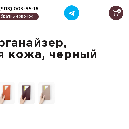
(903) 003-65-16
0
братный звонок
рганайзер,
я кожа, черный