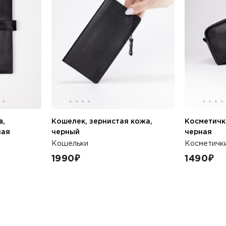
в,
Кошелек, зернистая кожа,
Косметичк
ная
черный
черная
Кошельки
Косметичк
1990
₽
1490
₽