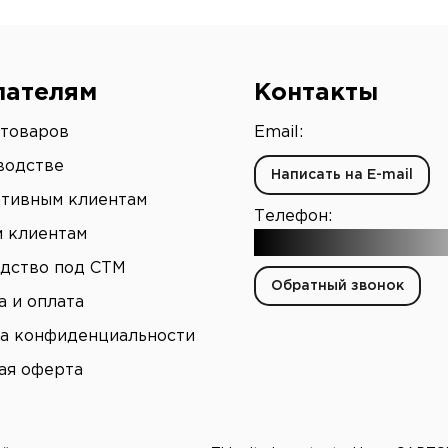
пателям
Контакты
 товаров
Email:
водстве
Написать на E-mail
тивным клиентам
Телефон:
 клиентам
+7 (903) 003-65-16
дство под СТМ
Обратный звонок
а и оплата
а конфиденциальности
ая оферта