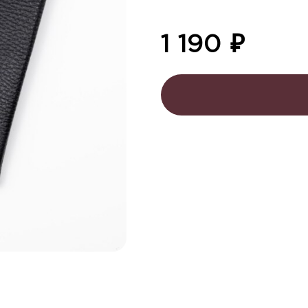
1 190
₽