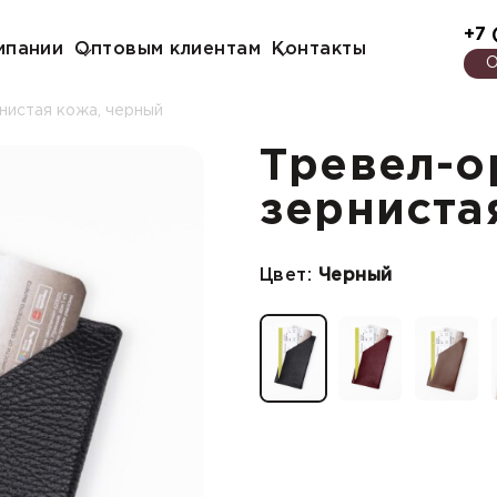
+7 
мпании
Оптовым клиентам
Контакты
О
нистая кожа, черный
Тревел-о
зерниста
Цвет:
Черный