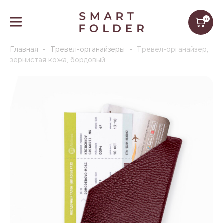
0
Главная
-
Тревел-органайзеры
-
Тревел-органайзер,
зернистая кожа, бордовый