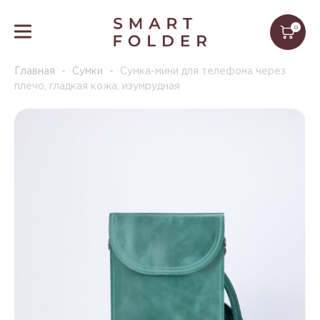
0
Главная
-
Сумки
-
Сумка-мини для телефона через
плечо, гладкая кожа, изумрудная