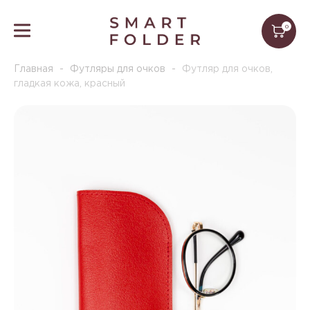
0
Главная
-
Футляры для очков
-
Футляр для очков,
гладкая кожа, красный