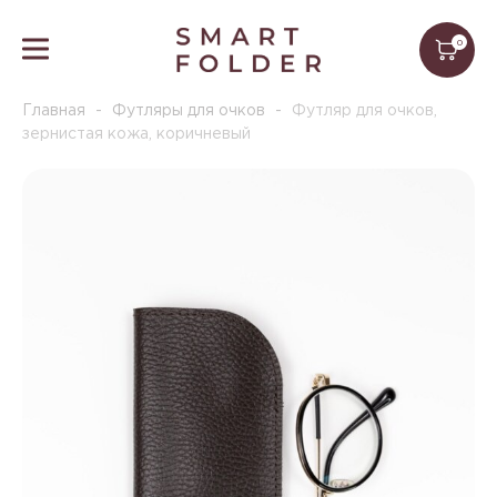
0
Главная
-
Футляры для очков
-
Футляр для очков,
зернистая кожа, коричневый