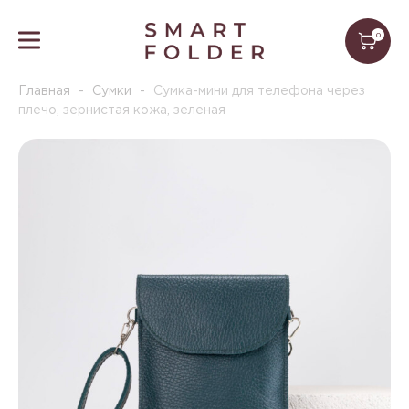
0
Главная
-
Сумки
-
Сумка-мини для телефона через
плечо, зернистая кожа, зеленая